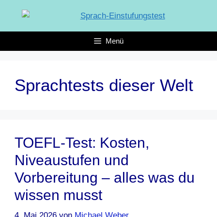
Zum
Inhalt
springen
Menü
Sprachtests dieser Welt
TOEFL-Test: Kosten,
Niveaustufen und
Vorbereitung – alles was du
wissen musst
4. Mai 2026
von
Michael Weber